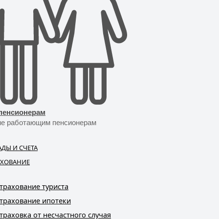
пенсионерам
не работающим пенсионерам
АДЫ И СЧЕТА
АХОВАНИЕ
трахование туриста
трахование ипотеки
траховка от несчастного случая