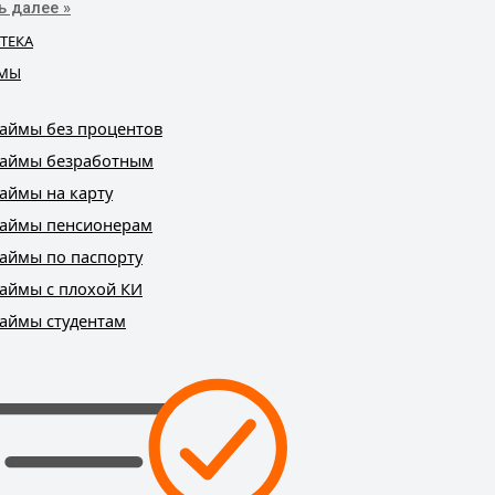
ь далее »
ТЕКА
МЫ
аймы без процентов
аймы безработным
аймы на карту
аймы пенсионерам
аймы по паспорту
аймы с плохой КИ
аймы студентам