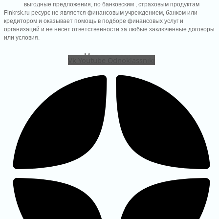
выгодные предложения, по банковским , страховым продуктам
Finkrsk.ru ресурс не является финансовым учреждением, банком или
кулятор ОСАГО
кредитором и оказывает помощь в подборе финансовых услуг и
 e-ОСАГО С выгодой до 80%
организаций и не несет ответственности за любые заключенные договоры
или условия.
Мы в соц сетях:
Vk
Youtube
Odnoklassniki
улятор процентов по займу
тайте стоимость займа за 5 минут