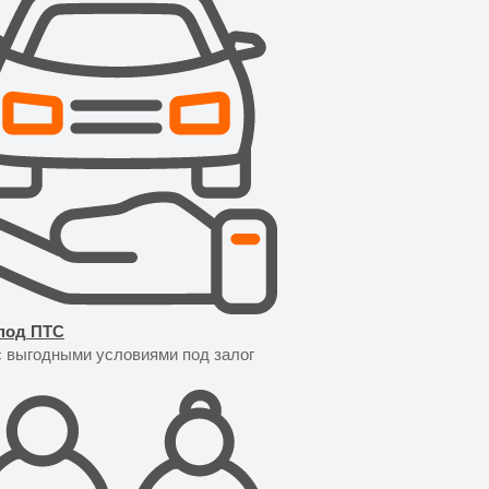
под ПТС
с выгодными условиями под залог