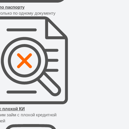
по паспорту
только по одному документу
с плохой КИ
им займ с плохой кредитной
ией