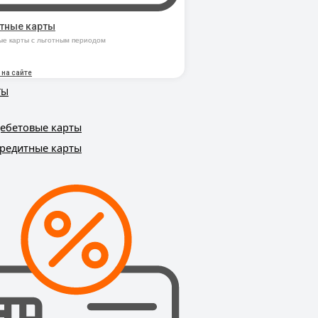
тные карты
ые карты с льготным периодом
 на сайте
ТЫ
ебетовые карты
редитные карты