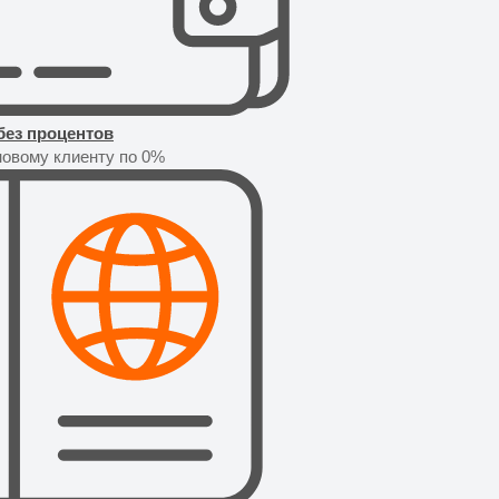
без процентов
новому клиенту по 0%