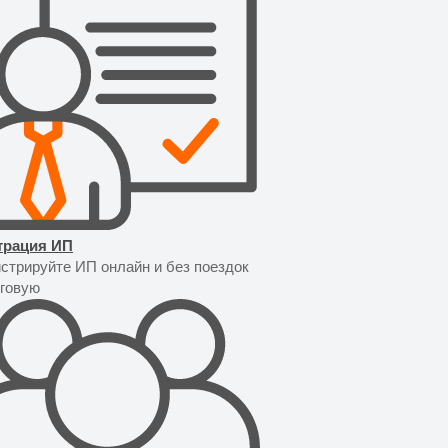
трация ИП
истрируйте ИП онлайн и без поездок
оговую