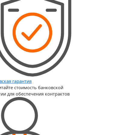
вская гарантия
итайте стоимость банковской
тии для обеспечения контрактов