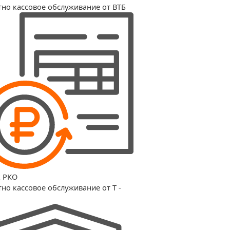
тно кассовое обслуживание от ВТБ
к РКО
тно кассовое обслуживание от T -