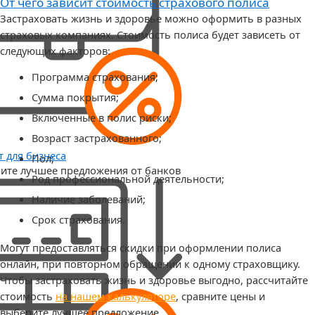
От чего зависит стоимость страхового полиса
Застраховать жизнь и здоровье можно оформить в разных
страховых компаниях. Стоимость полиса будет зависеть от
следующих факторов:
Программа страхования;
Сумма покрытия;
Включенные в полис риски;
Возраст застрахованного;
т для бизнеса
Пол;
ите лучшее предложения от банков
Род профессиональной деятельности;
Наличие заболеваний;
Срок страхования.
Могут предоставляться скидки при оформлении полиса
онлайн, при повторном обращении к одному страховщику.
Чтобы застраховать жизнь и здоровье выгодно, рассчитайте
стоимость
на нашем калькуляторе
, сравните цены и
выберите лучшее предложение