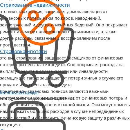
Страхование недвижимости
это вид страхования, защищает домовладельцев от
финансовых потерь из-за пожаров, наводнений,
землетрясений и других стихийных бедствий. Оно покрывает
ремонт и замену поврежденной недвижимости, а также
другие расходы, связанные с восстановлением после
происшествия.
Страховка ипотеки
это вид страхования, защищает заемщиков от финансовых
потерь при невыплате кредита. Оно покрывает расходы на
выплату кредита в случае смерти или инвалидности
заемщика, а также защищает от потери жилья в случае его
продажи из-за невыплаты кредита
Все эти виды страховых полисов являются важными
бительский кредит
инструментами. Они защищают нас от финансовых потерь и
ите лучшее предложения от банков
обеспечения стабильности в нашей жизни. Они могут помочь
нам избежать больших расходов в случае непредвиденных
происшествий и обеспечить финансовую защиту в различных
ситуациях.