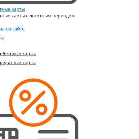
тные карты
тные карты с льготным периодом
ма на сайте
ТЫ
ебетовые карты
редитные карты