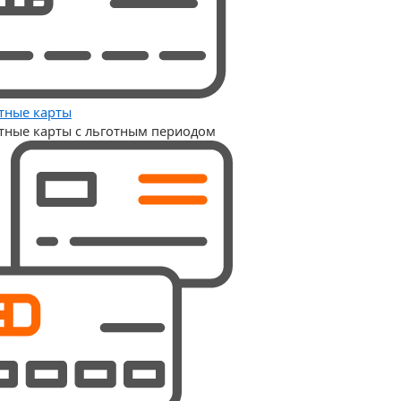
тные карты
тные карты с льготным периодом