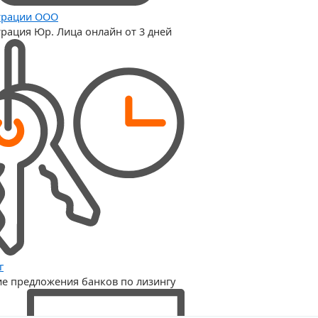
трации OOO
трация Юр. Лица онлайн от 3 дней
г
е предложения банков по лизингу