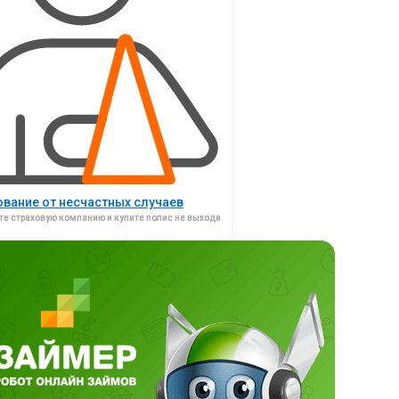
ование от несчастных случаев
те страховую компанию и купите полис не выходя