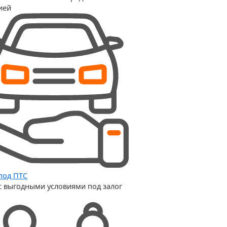
ией
под ПТС
с выгодными условиями под залог