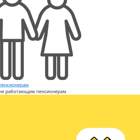
пенсионерам
не работающим пенсионерам