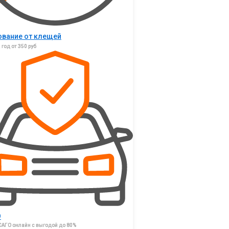
ование от клещей
 год от 350 руб
О
САГО онлайн с выгодой до 80%