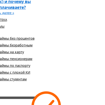
с) и почему вы
плачиваете?
 далее »
ТЕКА
МЫ
аймы без процентов
аймы безработным
аймы на карту
аймы пенсионерам
аймы по паспорту
аймы с плохой КИ
аймы студентам