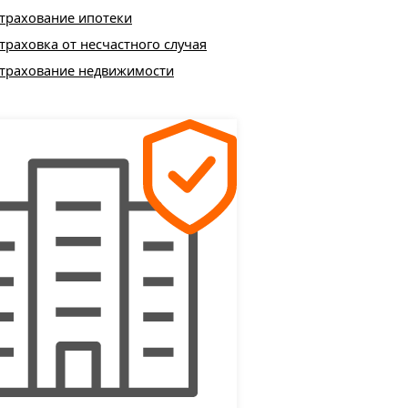
трахование ипотеки
траховка от несчастного случая
трахование недвижимости