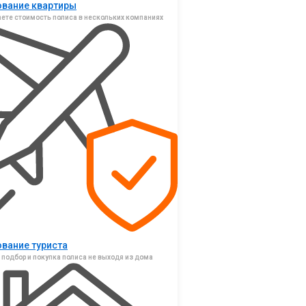
ование квартиры
ете стоимость полиса в нескольких компаниях
ование туриста
подбор и покупка полиса не выходя из дома