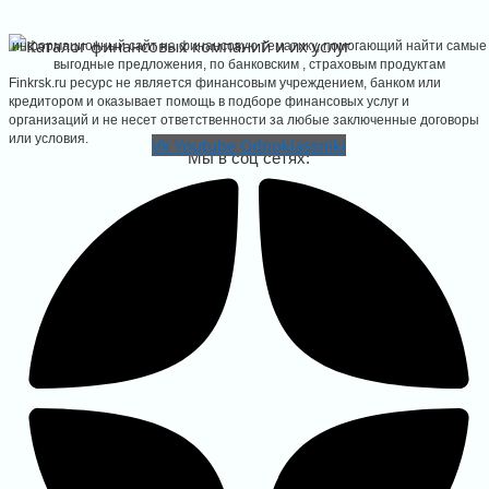
информационный сайт на финансовую тематику, помогающий найти самые
выгодные предложения, по банковским , страховым продуктам
Finkrsk.ru ресурс не является финансовым учреждением, банком или
кредитором и оказывает помощь в подборе финансовых услуг и
организаций и не несет ответственности за любые заключенные договоры
или условия.
Vk
Youtube
Odnoklassniki
Мы в соц сетях:
ть расчетный счет РКО
йте расчетный счет онлайн для
о бизнеса, подбор тарифов РКО
ма на сайте
ГО
ЬКУЛЯТОРЫ