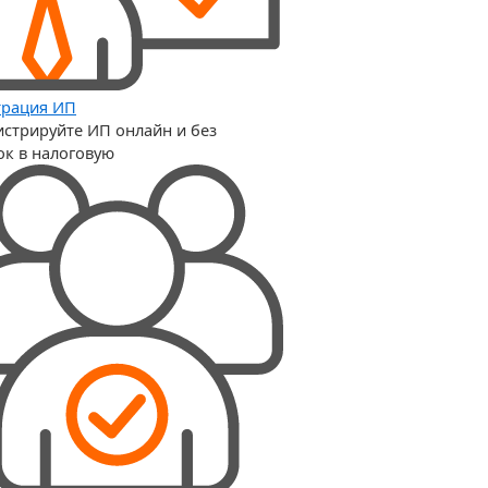
трация ИП
истрируйте ИП онлайн и без
ок в налоговую