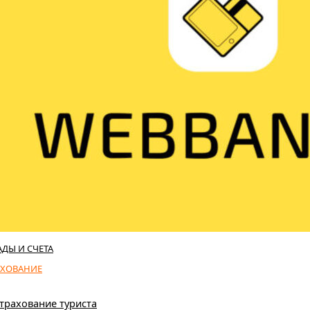
АДЫ И СЧЕТА
АХОВАНИЕ
трахование туриста