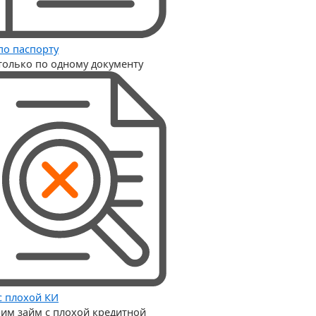
по паспорту
только по одному документу
с плохой КИ
им займ с плохой кредитной