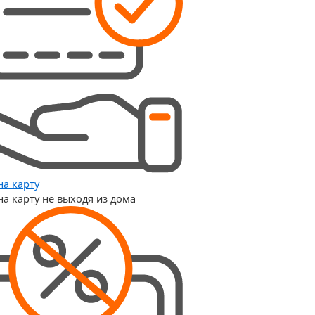
на карту
на карту не выходя из дома