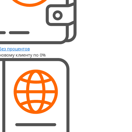
без процентов
новому клиенту по 0%