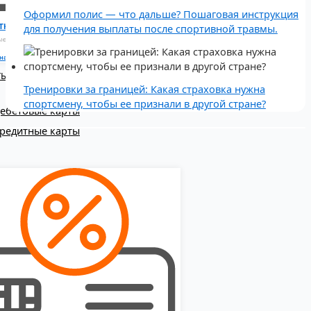
Оформил полис — что дальше? Пошаговая инструкция
тные карты
для получения выплаты после спортивной травмы.
ые карты с льготным периодом
на сайте
ТЫ
Тренировки за границей: Какая страховка нужна
спортсмену, чтобы ее признали в другой стране?
ебетовые карты
редитные карты