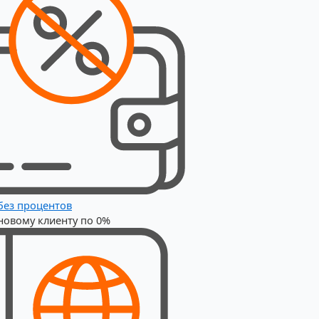
без процентов
новому клиенту по 0%