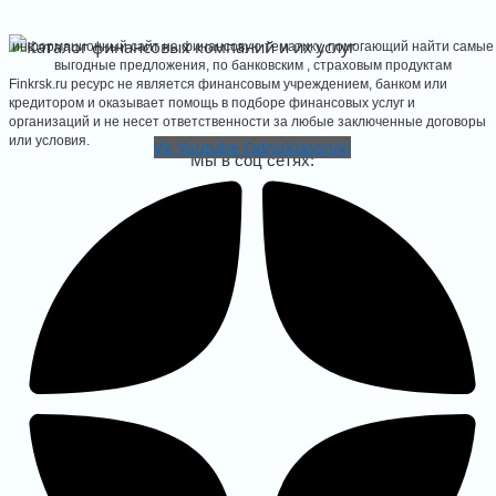
информационный сайт на финансовую тематику, помогающий найти самые
выгодные предложения, по банковским , страховым продуктам
Finkrsk.ru ресурс не является финансовым учреждением, банком или
кредитором и оказывает помощь в подборе финансовых услуг и
организаций и не несет ответственности за любые заключенные договоры
или условия.
Vk
Youtube
Odnoklassniki
Мы в соц сетях:
ть расчетный счет РКО
йте расчетный счет онлайн для
о бизнеса, подбор тарифов РКО
ма на сайте
ГО
ЬКУЛЯТОРЫ