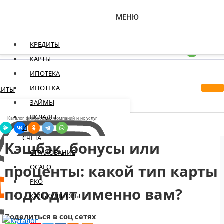
Перейти к содержимому
МЕНЮ
Каталог финансовых компаний и их услуг
КРЕДИТЫ
КАРТЫ
ИПОТЕКА
ИПОТЕКА
ДИТЫ
ЗАЙМЫ
ВКЛАДЫ
Каталог финансовых компаний и их услуг
И
СЧЕТА
Кэшбэк, бонусы или
СТРАХОВАНИЕ
проценты: какой тип карты
ОСАГО
РКО
подходит именно вам?
КАЛЬКУЛЯТОРЫ
Поделиться в соц сетях