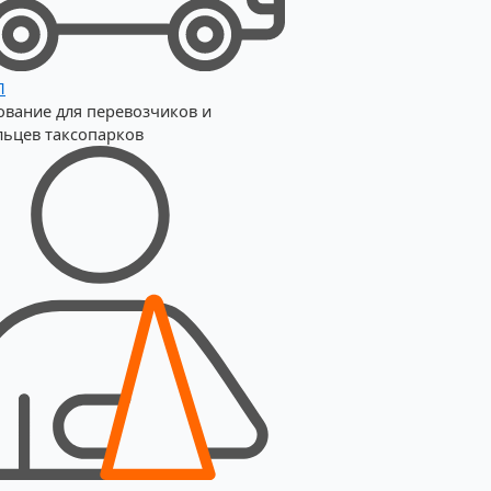
П
ование для перевозчиков и
льцев таксопарков