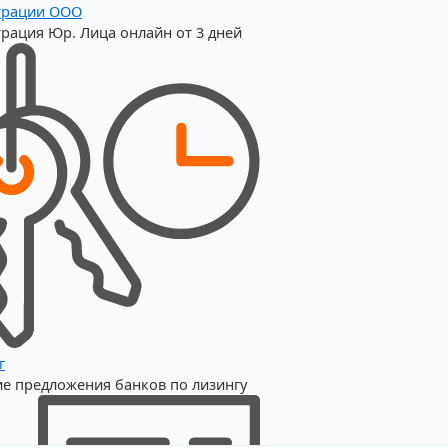
трации OOO
трация Юр. Лица онлайн от 3 дней
г
е предложения банков по лизингу