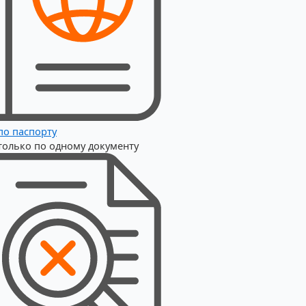
по паспорту
только по одному документу