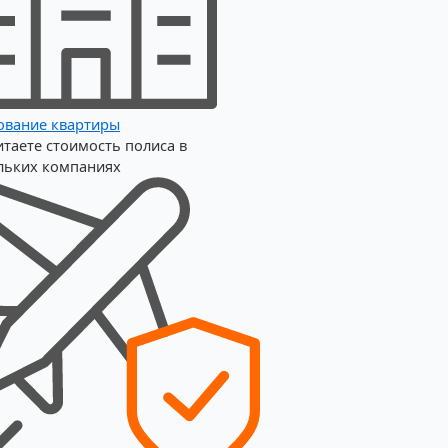
ование квартиры
итаете стоимость полиса в
льких компаниях