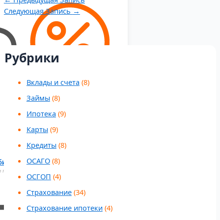
Следующая Запись
→
Рубрики
Вклады и счета
(8)
Займы
(8)
Ипотека
(9)
Карты
(9)
Кредиты
(8)
ОСАГО
(8)
бительский кредит
 лучшее предложения от банков
ОСГОП
(4)
Страхование
(34)
Страхование ипотеки
(4)