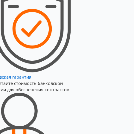
вская гарантия
итайте стоимость банковской
тии для обеспечения контрактов