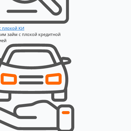
с плохой КИ
им займ с плохой кредитной
ией