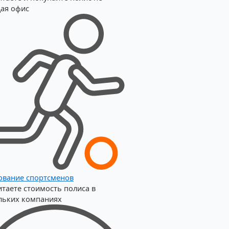
ая офис
ование спортсменов
итаете стоимость полиса в
льких компаниях