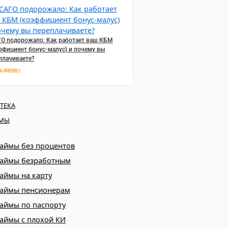
О подорожало: Как работает ваш КБМ
ффициент бонус-малус) и почему вы
плачиваете?
ь далее »
ТЕКА
МЫ
аймы без процентов
аймы безработным
аймы на карту
аймы пенсионерам
аймы по паспорту
аймы с плохой КИ