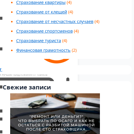
Страхование квартиры
(4)
Страхование от клещей
(4)
Страхование от несчастных случаев
(4)
Страхование спортсменов
(4)
Страхование туриста
(4)
Финансовая грамотность
(2)
т для бизнеса
 лучшее предложения от банков
Свежие записи