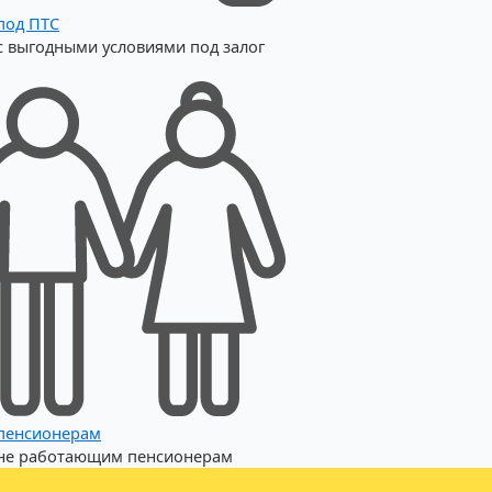
под ПТС
с выгодными условиями под залог
пенсионерам
не работающим пенсионерам