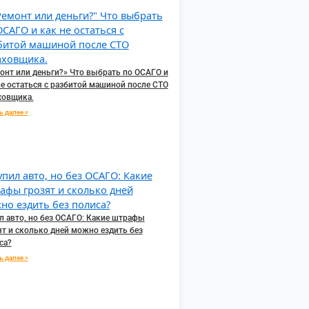
онт или деньги?» Что выбрать по ОСАГО и
не остаться с разбитой машиной после СТО
ховщика.
ь далее »
л авто, но без ОСАГО: Какие штрафы
ят и сколько дней можно ездить без
са?
ь далее »