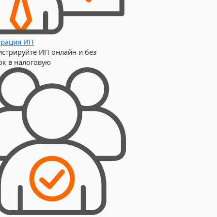
трация ИП
истрируйте ИП онлайн и без
ок в налоговую