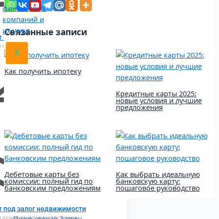
Связанные записи
 под залог ПТС
 лучшее предложения от банков
X
Как получить ипотеку
Кредитные карты 2025:
новые условия и лучшие
предложения
Дебетовые карты без
Как выбрать идеальную
комиссии: полный гид по
банковскую карту:
банковским предложениям
пошаговое руководство
т под залог недвижимости
←
Предыдущая Запись
 лучшее предложения от банков