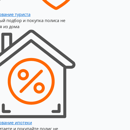
ование туриста
ый подбор и покупка полиса не
я из дома
ование ипотеки
итаете и покупайте полис не