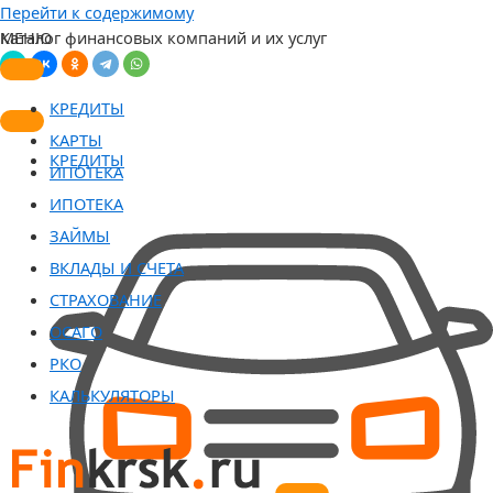
Перейти к содержимому
Каталог финансовых компаний и их услуг
МЕНЮ
КРЕДИТЫ
КАРТЫ
КРЕДИТЫ
ИПОТЕКА
ИПОТЕКА
ЗАЙМЫ
ВКЛАДЫ И СЧЕТА
СТРАХОВАНИЕ
ОСАГО
РКО
КАЛЬКУЛЯТОРЫ